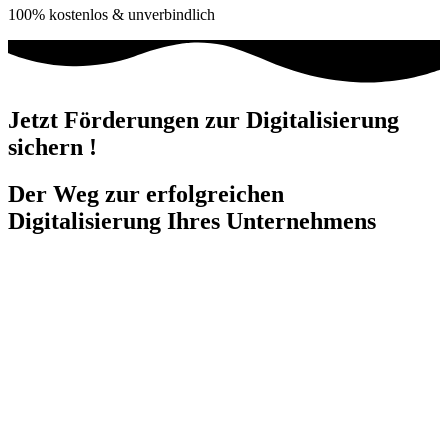
100% kostenlos & unverbindlich
Jetzt Förderungen zur Digitalisierung
sichern !
Der Weg zur erfolgreichen
Digitalisierung Ihres Unternehmens
Schritt 1
Schritt 2
Schritt 3
Schritt 4
Schritt 5