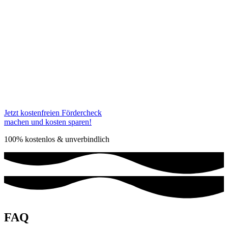
Sind alle Voraussetzungen erfüllt, erarbeiten wir im Rahmen eines
90 minütigen Meetings
eine
individuelle
Digitalisierungsstrategie
für Ihr Unternehmen.
Wenn Sie sich für eine
Zusammenarbeit
entscheiden, dann
starten
wir innerhalb von
14 Tagen
mit der
Digitalisierung Ihres
Unternehmens.
Jetzt kostenfreien Fördercheck
machen und kosten sparen!
100% kostenlos & unverbindlich
FAQ