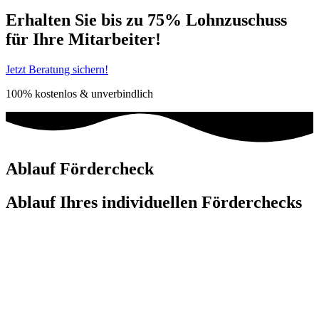
Erhalten Sie bis zu 75% Lohnzuschuss
für Ihre Mitarbeiter!
Jetzt Beratung sichern!
100% kostenlos & unverbindlich
Ablauf Fördercheck
Ablauf Ihres individuellen Förderchecks
In einem
30 minütigen
kostenfreien
Telefongespräch
erfassen wir
das
Potenzial Ihres Unternehmens
und prüfen, ob Sie für die
onetop Förderberatung geeignet sind.