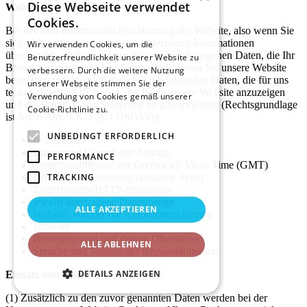
Diese Webseite verwendet
Website
Cookies.
Bei der bloß informatorischen Nutzung der Website, also wenn Sie
sich nicht registrieren oder uns anderweitig Informationen
Wir verwenden Cookies, um die
übermitteln, erheben wir nur die personenbezogenen Daten, die Ihr
Benutzerfreundlichkeit unserer Website zu
Browser an unseren Server übermittelt. Wenn Sie unsere Website
verbessern. Durch die weitere Nutzung
betrachten möchten, erheben wir die folgenden Daten, die für uns
unserer Webseite stimmen Sie der
technisch erforderlich sind, um Ihnen unsere Website anzuzeigen
Verwendung von Cookies gemäß unserer
und die Stabilität und Sicherheit zu gewährleisten (Rechtsgrundlage
Cookie-Richtlinie zu.
Weitere Informationen
ist Art. 6 Abs. 1 S. 1 lit. f DSGVO):
UNBEDINGT ERFORDERLICH
IP-Adresse
Datum und Uhrzeit der Anfrage
PERFORMANCE
Zeitzonendifferenz zur Greenwich Mean Time (GMT)
TRACKING
Inhalt der Anforderung (konkrete Seite)
Zugriffsstatus/HTTP-Statuscode
jeweils übertragene Datenmenge
ALLE AKZEPTIEREN
Website, von der die Anforderung kommt
Browser
Betriebssystem und dessen Oberfläche
ALLE ABLEHNEN
Sprache und Version der Browsersoftware.
DETAILS ANZEIGEN
Einsatz von Cookies
(1) Zusätzlich zu den zuvor genannten Daten werden bei der