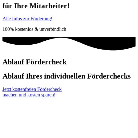
für Ihre Mitarbeiter!
Alle Infos zur Förderung!
100% kostenlos & unverbindlich
Ablauf Fördercheck
Ablauf Ihres individuellen Förderchecks
Jetzt kostenfreien Fördercheck
machen und kosten sparen!
In einem
15 minütigen
kostenfreien
Telefongespräch
erfassen wir
das
Potenzial Ihres Unternehmens
und prüfen, ob Sie für die
onetop Förderberatung geeignet sind.