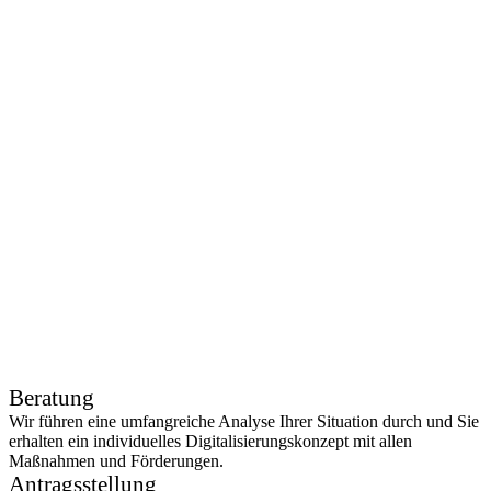
Schritt 1
Schritt 2
Schritt 3
Schritt 4
Schritt 5
Beratung
Wir führen eine umfangreiche Analyse Ihrer Situation durch und Sie
erhalten ein individuelles Digitalisierungskonzept mit allen
Maßnahmen und Förderungen.
Antragsstellung