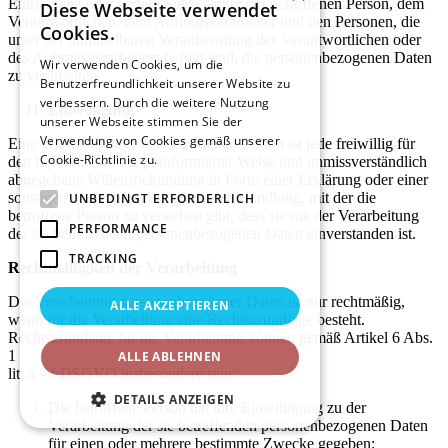
Einrichtung oder andere Stelle, außer der betroffenen Person, dem
Diese Webseite verwendet
Verantwortlichen, dem Auftragsverarbeiter und den Personen, die
Cookies.
unter der unmittelbaren Verantwortung des Verantwortlichen oder
des Auftragsverarbeiters befugt sind, die personenbezogenen Daten
Wir verwenden Cookies, um die
zu verarbeiten.
Benutzerfreundlichkeit unserer Website zu
verbessern. Durch die weitere Nutzung
Einwilligung
unserer Webseite stimmen Sie der
Verwendung von Cookies gemäß unserer
Eine „Einwilligung“ der betroffenen Person ist jede freiwillig für
Cookie-Richtlinie zu.
Weitere Informationen
den bestimmten Fall, in informierter Weise und unmissverständlich
abgegebene Willensbekundung in Form einer Erklärung oder einer
sonstigen eindeutigen bestätigenden Handlung, mit der die
UNBEDINGT ERFORDERLICH
betroffene Person zu verstehen gibt, dass sie mit der Verarbeitung
PERFORMANCE
der sie betreffenden personenbezogenen Daten einverstanden ist.
TRACKING
Rechtmäßigkeit der Verarbeitung
Die Verarbeitung personenbezogener Daten ist nur rechtmäßig,
ALLE AKZEPTIEREN
wenn für die Verarbeitung eine Rechtsgrundlage besteht.
Rechtsgrundlage für die Verarbeitung können gemäß Artikel 6 Abs.
1
ALLE ABLEHNEN
lit. a – f DSGVO insbesondere sein:
DETAILS ANZEIGEN
Die betroffene Person hat ihre Einwilligung zu der
Verarbeitung der sie betreffenden personenbezogenen Daten
für einen oder mehrere bestimmte Zwecke gegeben;