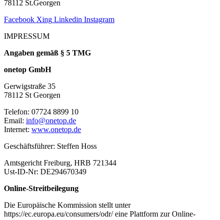
78112 St.Georgen
Facebook
Xing
Linkedin
Instagram
IMPRESSUM
Angaben gemäß § 5 TMG
onetop GmbH
Gerwigstraße 35
78112 St Georgen
Telefon: 07724 8899 10
Email:
info@onetop.de
Internet:
www.onetop.de
Geschäftsführer: Steffen Hoss
Amtsgericht Freiburg, HRB 721344
Ust-ID-Nr: DE294670349
Online-Streitbeilegung
Die Europäische Kommission stellt unter
https://ec.europa.eu/consumers/odr/ eine Plattform zur Online-