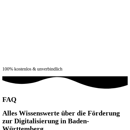
Sind alle Voraussetzungen erfüllt, erarbeiten wir im Rahmen eines
60 minütigen Meetings
eine
individuelle
Digitalisierungsstrategie
für Ihr Unternehmen.
Wenn Sie sich für eine
Zusammenarbeit
entscheiden, dann
starten
wir innerhalb von
48 Stunden
mit der
Digitalisierung
Ihres Unternehmens.
100% kostenlos & unverbindlich
FAQ
Alles Wissenswerte über die Förderung
zur Digitalisierung in Baden-
Württemberg